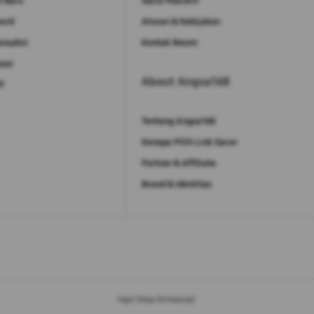
n Baru
Gacor Maxwin
ord
Aturan & Kebijakan
ansaksi
Kontak Resmi
kasi
About Angsa168
P
Tentang Angsa168
Kenapa Pilih Link Gacor
Partner & Affiliate
Brand & Identitas
Ingin Tetap Terhubung?