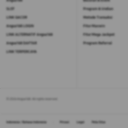
Angsa168
Bocoran & Event
SLOT
Program & Undian
LINK GACOR
Metode Transaksi
Angsa168 LOGIN
Fitur Maxwin
LINK ALTERNATIF Angsa168
Fitur Mega Jackpot
Angsa168 DAFTAR
Program Referral
LINK TERPERCAYA
© 2026 Angsa168. All rights reserved.
Privasi
Legal
Peta Situs
Indonesia / Bahasa Indonesia