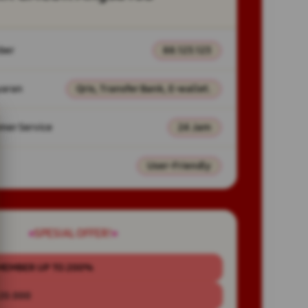
ber
88.123.123
yaran
Qris, Transfer Bank, E-wallet.
mer Service
24 Jam
User-Friendly
SPESIAL OFFER!
MEMBER UP TO 200%
 20.000