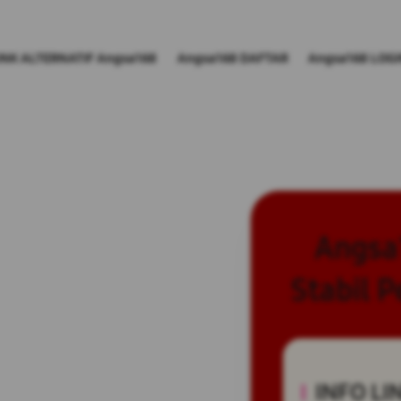
INK ALTERNATIF Angsa168
Angsa168 DAFTAR
Angsa168 LOG
Angsa1
Stabil P
INFO LI