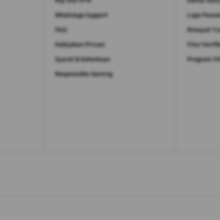
Rtp Slot 97%
Daftar Aku
WhatsApp Support
Lupa Passw
FAQ
Riwayat Tr
Kebijakan Privasi
Fitur Verifi
Syarat & Ketentuan
Program VI
Responsible Gaming