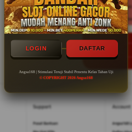
Min WD Rp 50
Depo 20K Bisa
LOGIN
DAFTAR
Angsa168 | Stimulasi Teruji Stabil Penentu Kelas Tahan Uji
© COPYRIGHT 2026 Angsa168
Support
Account
Pusat Bantuan
Angsa168 L