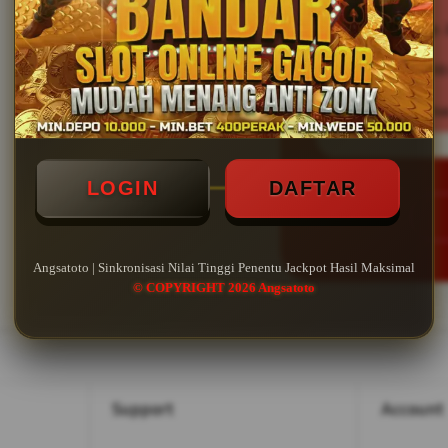
Min Depo Rp.
Min WD Rp 50
Depo 20K Bisa
LOGIN
DAFTAR
Angsatoto | Sinkronisasi Nilai Tinggi Penentu Jackpot Hasil Maksimal
© COPYRIGHT 2026 Angsatoto
Support
Account