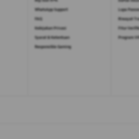
Rtp Slot 97%
Daftar Aku
WhatsApp Support
Lupa Passw
FAQ
Riwayat Tr
Kebijakan Privasi
Fitur Verifi
Syarat & Ketentuan
Program VI
Responsible Gaming