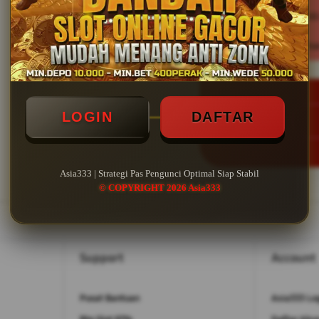
Min WD Rp 50
Depo 20K Bisa
LOGIN
DAFTAR
Asia333 | Strategi Pas Pengunci Optimal Siap Stabil
© COPYRIGHT 2026 Asia333
Support
Account
Pusat Bantuan
Asia333 Lo