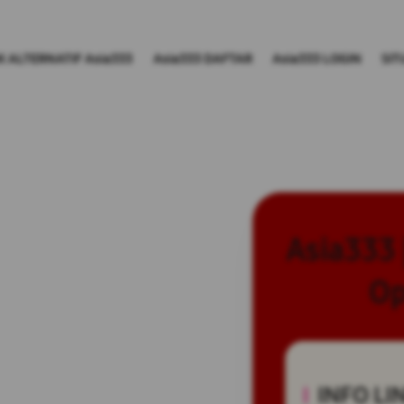
K ALTERNATIF Asia333
Asia333 DAFTAR
Asia333 LOGIN
SIT
Asia333 
Op
INFO LI