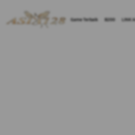
Skip
to
content
Game Terbaik
B200
LINK 