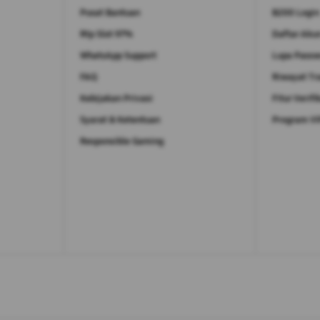
Pusat Bantuan
B200 Login
Rtp Slot 97%
Daftar Aku
WhatsApp Support
Lupa Passw
FAQ
Riwayat Tr
Kebijakan Privasi
Fitur Verifi
Syarat & Ketentuan
Program VI
Responsible Gaming