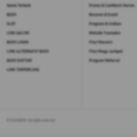
Game Terbaik
Promo & Cashback Harian
B200
Bocoran & Event
SLOT
Program & Undian
LINK GACOR
Metode Transaksi
B200 LOGIN
Fitur Maxwin
LINK ALTERNATIF B200
Fitur Mega Jackpot
B200 DAFTAR
Program Referral
LINK TERPERCAYA
© 2026 B200. All rights reserved.