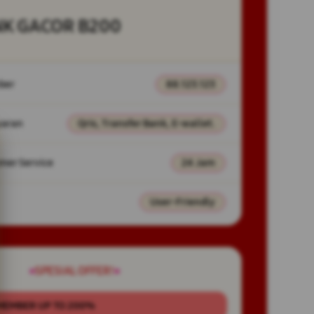
NK GACOR B200
ber
88.123.123
yaran
Qris, Transfer Bank, E-wallet.
mer Service
24 Jam
User-Friendly
SPESIAL OFFER!
MEMBER UP TO 200%