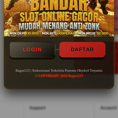
Min Depo Rp.
Min WD Rp 50
Depo 20K Bisa
LOGIN
DAFTAR
Bagas123 | Sinkronisasi Terkelola Penentu Objektif Terjamin
© COPYRIGHT 2026 Bagas123
Support
Account