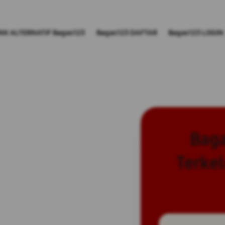
INK ALTERNATIF Bagas123
Bagas123 DAFTAR
Bagas123 LOGIN
Baga
Terkel