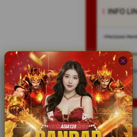
INFO LI
Penilaian Mem
Sistem Pemba
Layanan Custo
+4 lebih
banyak
Platform
BONUS NEW 