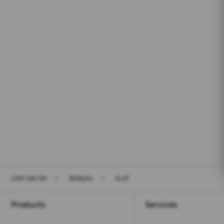
Layer Popup Close
LINK GACOR
>
Bidikjitu
>
SLOT
Footer Navigation
Products
Services