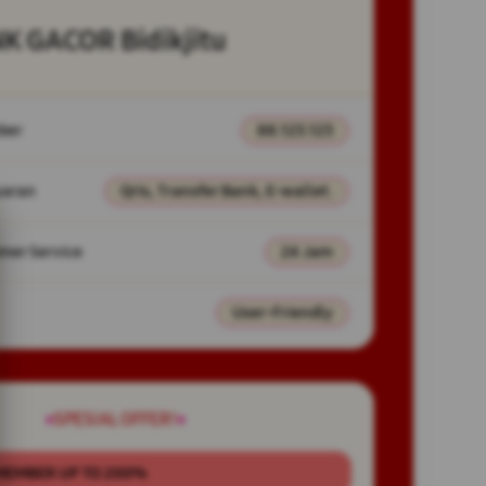
NK GACOR Bidikjitu
ber
88.123.123
yaran
Qris, Transfer Bank, E-wallet.
mer Service
24 Jam
User-Friendly
SPESIAL OFFER!
MEMBER UP TO 200%