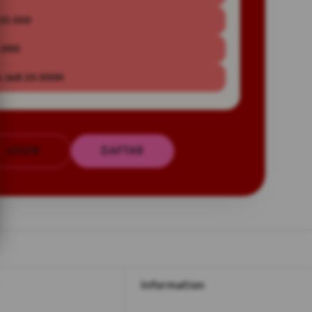
 20.000
.000
 Jadi 20.000K
LOGIN
DAFTAR
Information