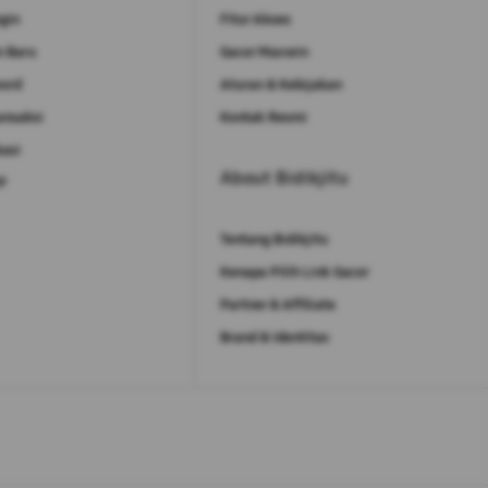
ogin
Fitur Akses
n Baru
Gacor Maxwin
ord
Aturan & Kebijakan
ansaksi
Kontak Resmi
kasi
About Bidikjitu
P
Tentang Bidikjitu
Kenapa Pilih Link Gacor
Partner & Affiliate
Brand & Identitas