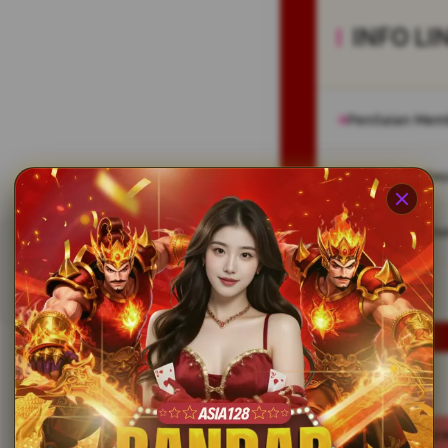
INFO LI
Penilaian Mem
Sistem Pemba
Layanan Custo
+4 lebih
banyak
Platform
BONUS NEW 