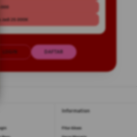
.000
 Jadi 20.000K
LOGIN
DAFTAR
Information
ogin
Fitur Akses