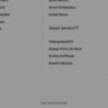
n Baru
Gacor Maxwin
ord
Aturan & Kebijakan
ansaksi
Kontak Resmi
kasi
About Gendut77
P
Tentang Gendut77
Kenapa Pilih Link Gacor
Partner & Affiliate
Brand & Identitas
Ingin Tetap Terhubung?