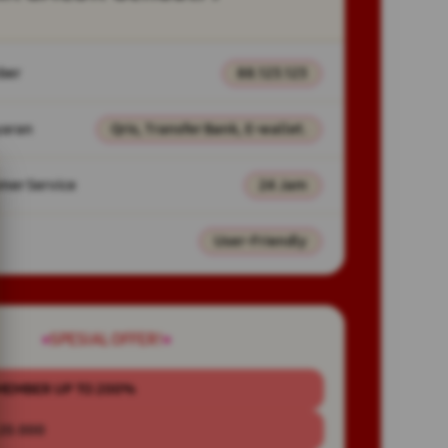
ber
88.123.123
yaran
Qris, Transfer Bank, E-wallet.
mer Service
24 Jam
User-Friendly
SPESIAL OFFER!
MEMBER UP TO 200%
 20.000