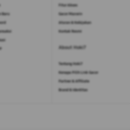
n
Fitur Akses
n Baru
Gacor Maxwin
ord
Aturan & Kebijakan
ansaksi
Kontak Resmi
kasi
About Hoki7
P
Tentang Hoki7
Kenapa Pilih Link Gacor
Partner & Affiliate
Brand & Identitas