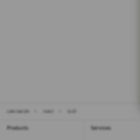
Layer Popup Close
LINK GACOR
>
Hoki7
>
SLOT
Footer Navigation
Products
Services