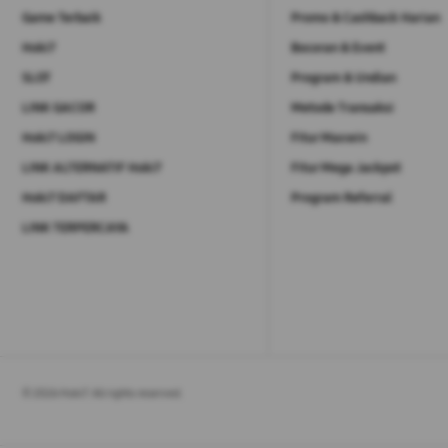
Game Terbaik
Promo & Cashback Harian
Hoki7
Bocoran & Event
SLOT
Program & Undian
LINK GACOR
Metode Transaksi
Hoki7 LOGIN
Fitur Maxwin
LINK ALTERNATIF Hoki7
Fitur Mega Jackpot
Hoki7 DAFTAR
Program Referral
LINK TERPERCAYA
© 2026 Hoki7. All rights reserved.