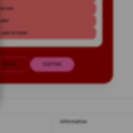
 20.000
.000
 Jadi 20.000K
LOGIN
DAFTAR
Information