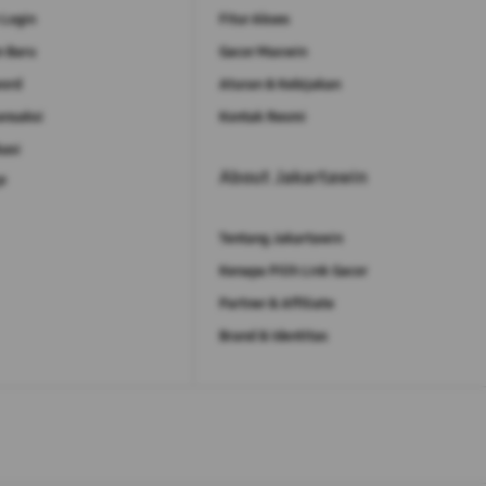
 Login
Fitur Akses
n Baru
Gacor Maxwin
ord
Aturan & Kebijakan
ansaksi
Kontak Resmi
kasi
About Jakartawin
P
Tentang Jakartawin
Kenapa Pilih Link Gacor
Partner & Affiliate
Brand & Identitas