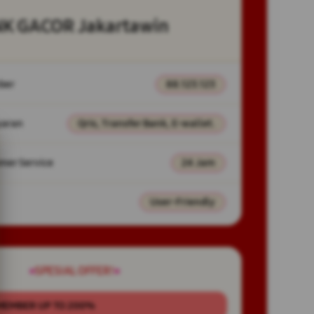
NK GACOR Jakartawin
ber
88.123.123
yaran
Qris, Transfer Bank, E-wallet.
mer Service
24 Jam
User-Friendly
SPESIAL OFFER!
MEMBER UP TO 200%