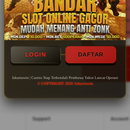
Min Depo Rp.
Min WD Rp 50
Depo 20K Bisa
LOGIN
DAFTAR
Jakartawin | Casino Siap Terkendali Pembawa Yakin Lancar Operasi
© COPYRIGHT 2026 Jakartawin
Support
Account