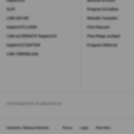
Kapten123
Bocoran & Event
SLOT
Program & Undian
LINK GACOR
Metode Transaksi
Kapten123 LOGIN
Fitur Maxwin
LINK ALTERNATIF Kapten123
Fitur Mega Jackpot
Kapten123 DAFTAR
Program Referral
LINK TERPERCAYA
© 2026 Kapten123. All rights reserved.
Privasi
Legal
Peta Situs
Indonesia / Bahasa Indonesia