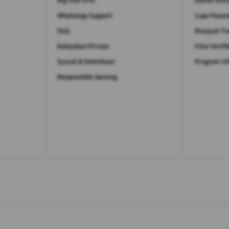
Rtp Slot 97%
Daftar Aku
WhatsApp Support
Lupa Passw
FAQ
Riwayat Tr
Kebijakan Privasi
Fitur Verifi
Syarat & Ketentuan
Program VI
Responsible Gaming