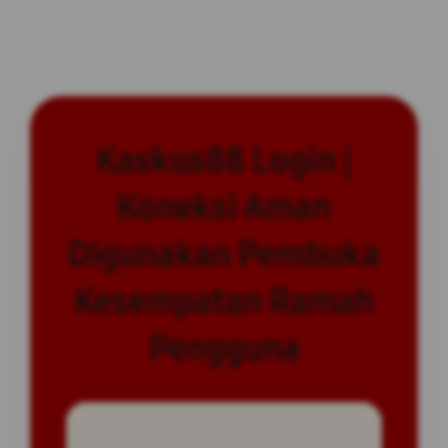
Kaskus88 Login |
Koneksi Aman
Digunakan Pembuka
Kesempatan Ramah
Pengguna