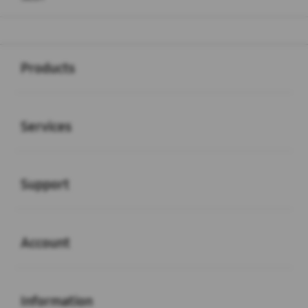
Buka
Footer Navigation
Products
Buka
Services
Buka
Support
Buka
Account
Buka
Information