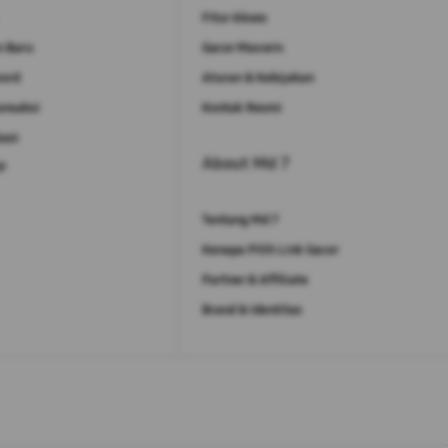
Fitur Akses
n Baru
Gacor Maxwin
ord
Aturan & Kebijakan
ansaksi
Kontak Resmi
kasi
About Md 7
P
Tentang Md 7
Kenapa Pilih Link Gacor
Partner & Affiliate
Brand & Identitas