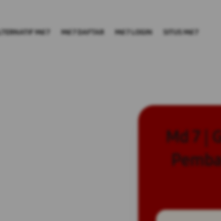
LTERNATIF Md 7
Md 7 DAFTAR
Md 7 LOGIN
SITUS Md 7
Md 7 |
Pemba