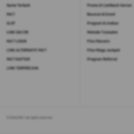
Game Terbaik
Promo & Cashback Harian
Md 7
Bocoran & Event
SLOT
Program & Undian
LINK GACOR
Metode Transaksi
Md 7 LOGIN
Fitur Maxwin
LINK ALTERNATIF Md 7
Fitur Mega Jackpot
Md 7 DAFTAR
Program Referral
LINK TERPERCAYA
© 2026 Md 7. All rights reserved.