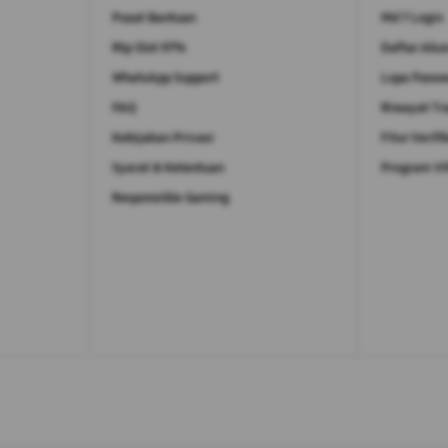
Pusat Bantuan
Md 7 Login
Rtp Slot 97%
Daftar Aku
WhatsApp Support
Lupa Passw
FAQ
Riwayat Tr
Kebijakan Privasi
Fitur Verifi
Syarat & Ketentuan
Program VI
Responsible Gaming