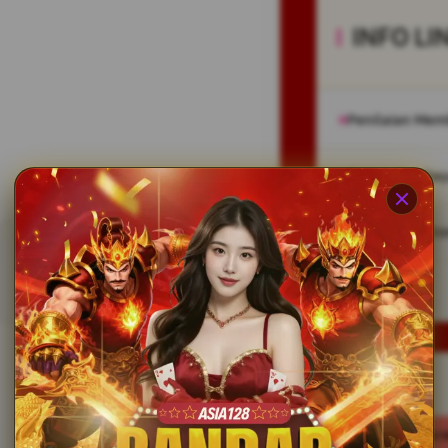
INFO LI
Penilaian Mem
Sistem Pemba
Layanan Custo
+4 lebih
banyak
Platform
BONUS NEW 