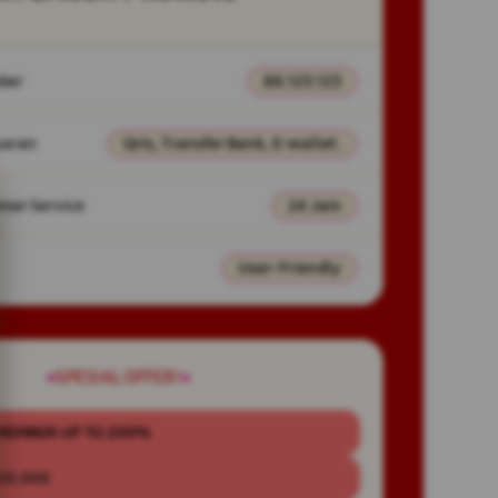
ber
88.123.123
yaran
Qris, Transfer Bank, E-wallet.
mer Service
24 Jam
User-Friendly
SPESIAL OFFER!
MEMBER UP TO 200%
 20.000