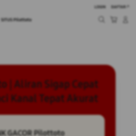
LOGIN
DAFTAR
Cari
Troli
Login/Sign-Up
SITUS Pilottoto
Cari
to | Aliran Sigap Cepat
ci Kanal Tepat Akurat
NK GACOR Pilottoto