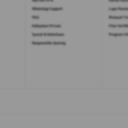
Rtp Slot 97%
Daftar Aku
WhatsApp Support
Lupa Passw
FAQ
Riwayat Tr
Kebijakan Privasi
Fitur Verifi
Syarat & Ketentuan
Program VI
Responsible Gaming