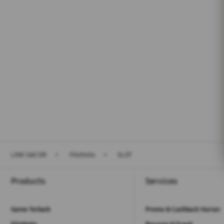
Layer Popup Close
LINK GACOR
>
Pilottoto
>
SLOT
Footer Navigation
Products
Services
Game Terbaik
Promo & Cashback Harian