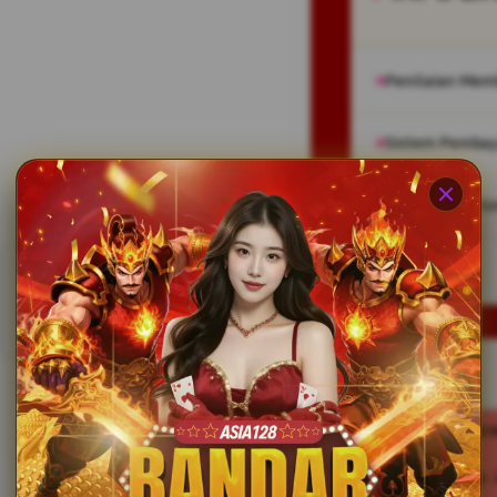
Penilaian Mem
Sistem Pemba
Layanan Custo
Platform
+4 lebih
banyak
BONUS NEW 
Min Depo Rp.