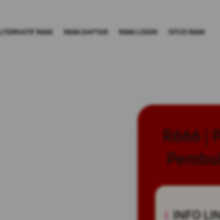
ALTERNATIF R666
R666 DAFTAR
R666 LOGIN
SITUS R666
R666 | 
Pembuk
INFO LI