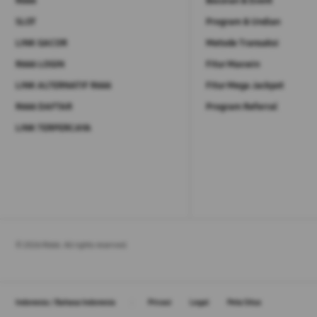
R666
Bocoran & Event
SLOT
Program & Undian
LINK GACOR
Metode Transaksi
R666 LOGIN
Fitur Maxwin
LINK ALTERNATIF R666
Fitur Mega Jackpot
R666 DAFTAR
Program Referral
LINK TERPERCAYA
© 2026 R666. All rights reserved.
Privasi
Legal
Peta Situs
Indonesia / Bahasa Indonesia