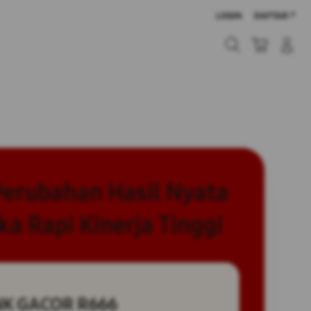
LOGIN
DAFTAR
Cari
Troli
Login/Sign-Up
Cari
Perubahan Hasil Nyata
a Rapi Kinerja Tinggi
NK GACOR R666