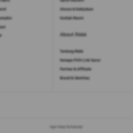
n Baru
Gacor Maxwin
ord
Aturan & Kebijakan
ansaksi
Kontak Resmi
kasi
About R666
P
Tentang R666
Kenapa Pilih Link Gacor
Partner & Affiliate
Brand & Identitas
Ingin Tetap Terhubung?