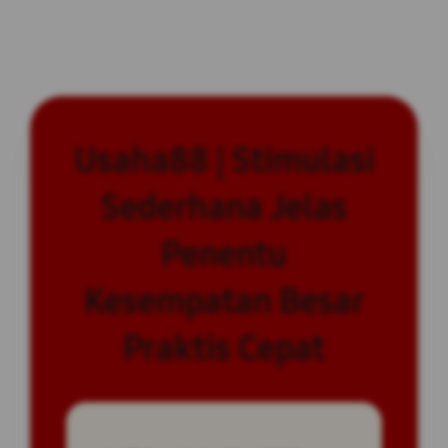
Usaha88 | Stimulasi
Sederhana Jelas
Penentu
Kesempatan Besar
Praktis Cepat