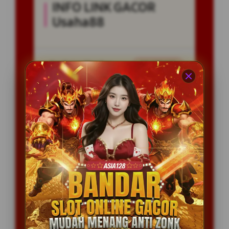
INFO LINK GACOR
Usaha88
Penilaian Member
88.123.123
Sistem
Qris, Transfer Bank,
Pembayaran
E-wallet.
Layanan Customer Service
24 Jam
Platform
User-Friendly
SPESIAL OFFER!