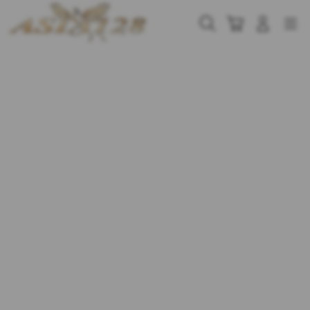
Skip
to
Cari
Troli
Login
Navigation
content