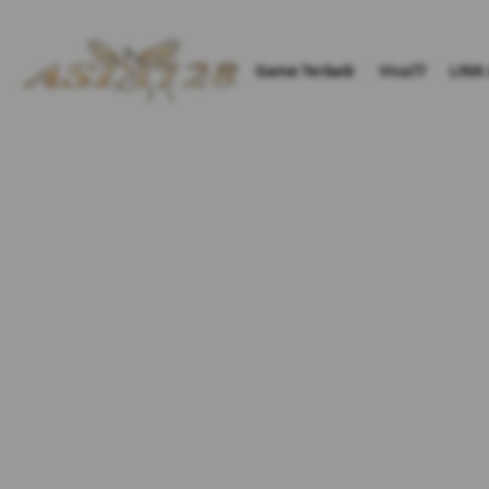
Skip
to
content
Game Terbaik
Viva77
LINK