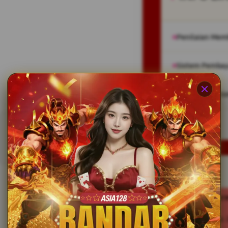
Penilaian Mem
Sistem Pemba
Layanan Custo
Platform
+4 lebih
banyak
BONUS NEW 
Min Depo Rp.