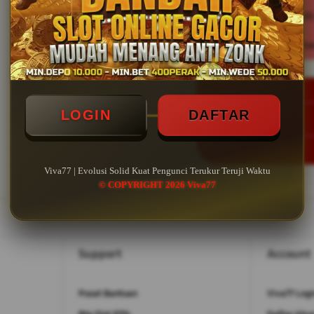
Min WD Rp 50
Depo 20K Bisa
LOGIN
DAFTAR
Viva77 | Evolusi Solid Kuat Pengunci Terukur Teruji Waktu
© COPYRIGHT 2026 Viva77
Support
Account
Pusat Bantuan
Viva77 Logi