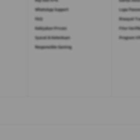
Rtp Slot 97%
Daftar Aku
WhatsApp Support
Lupa Passw
FAQ
Riwayat Tr
Kebijakan Privasi
Fitur Verifi
Syarat & Ketentuan
Program VI
Responsible Gaming