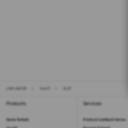
Layer Popup Close
LINK GACOR
>
Viva77
>
SLOT
Footer Navigation
Products
Services
Game Terbaik
Promo & Cashback Harian