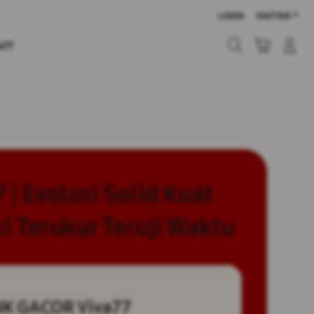
LOGIN
DAFTAR
Cari
Troli
Login/Sign-Up
a77
Cari
 | Evolusi Solid Kuat
i Terukur Teruji Waktu
NK GACOR Viva77