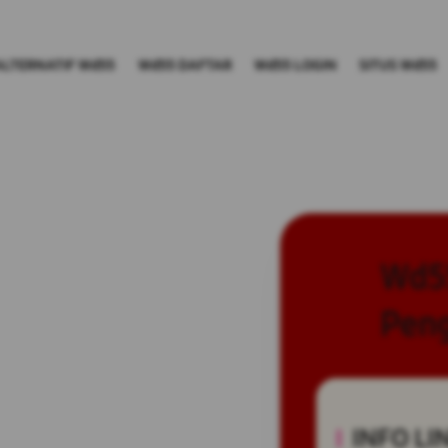
ALTERNATIF Wd55
Wd55 DAFTAR
Wd55 LOGIN
SITUS Wd55
Wd55
Peng
INFO LI