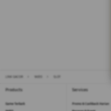
Layer Popup Close
LINK GACOR
>
Wd55
>
SLOT
Footer Navigation
Products
Services
Game Terbaik
Promo & Cashback Harian