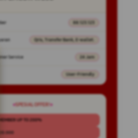
ber
88.123.123
yaran
Qris, Transfer Bank, E-wallet.
mer Service
24 Jam
User-Friendly
SPESIAL OFFER!
MEMBER UP TO 200%
 20.000