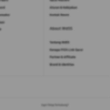
n Baru
Gacor Maxwin
ord
Aturan & Kebijakan
ansaksi
Kontak Resmi
kasi
About Wd55
P
Tentang Wd55
Kenapa Pilih Link Gacor
Partner & Affiliate
Brand & Identitas
Ingin Tetap Terhubung?