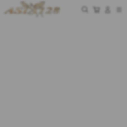
Skip
to
Cari
Troli
Login
Navigation
content