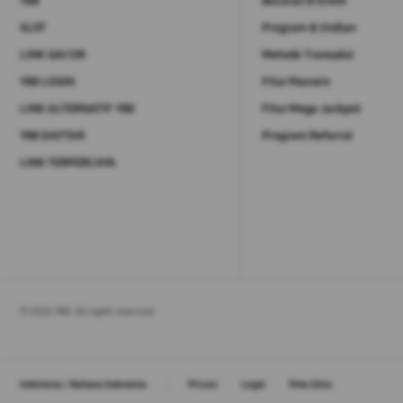
Y88
Bocoran & Event
SLOT
Program & Undian
LINK GACOR
Metode Transaksi
Y88 LOGIN
Fitur Maxwin
LINK ALTERNATIF Y88
Fitur Mega Jackpot
Y88 DAFTAR
Program Referral
LINK TERPERCAYA
© 2026 Y88. All rights reserved.
Privasi
Legal
Peta Situs
Indonesia / Bahasa Indonesia