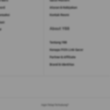
n Baru
Gacor Maxwin
ord
Aturan & Kebijakan
ansaksi
Kontak Resmi
kasi
About Y88
P
Tentang Y88
Kenapa Pilih Link Gacor
Partner & Affiliate
Brand & Identitas
Ingin Tetap Terhubung?