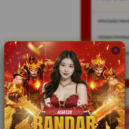
Penilaian Mem
Sistem Pemba
Layanan Custo
Platform
+4 lebih
banyak
BONUS NEW 
Min Depo Rp.