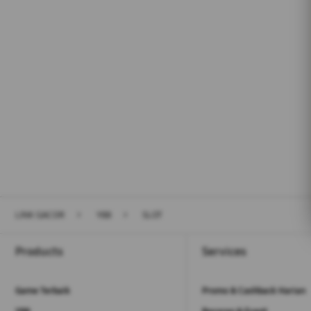
Layer Popup Close
LINK GACOR
>
Y88
>
SLOT
Footer Navigation
Products
Services
Game Terbaik
Promo & Cashback Harian