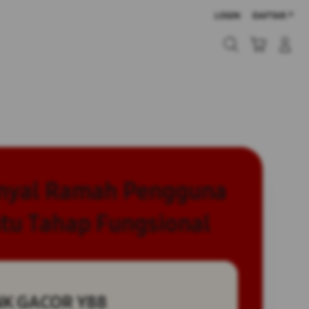
LOGIN
DAFTAR
Cari
Troli
Login/Sign-Up
Cari
inyal Ramah Pengguna
tu Tahap Fungsional
NK GACOR Y88