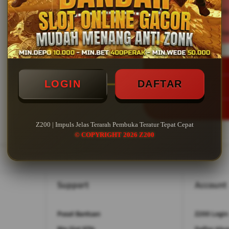
Min WD Rp 50
Depo 20K Bisa
LOGIN
DAFTAR
Z200 | Impuls Jelas Terarah Pembuka Teratur Tepat Cepat
© COPYRIGHT 2026 Z200
Support
Account
Pusat Bantuan
Z200 Login