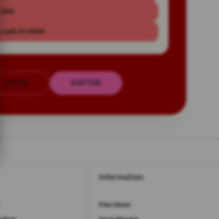
.000
 Jadi 20.000K
LOGIN
DAFTAR
Information
Fitur Akses