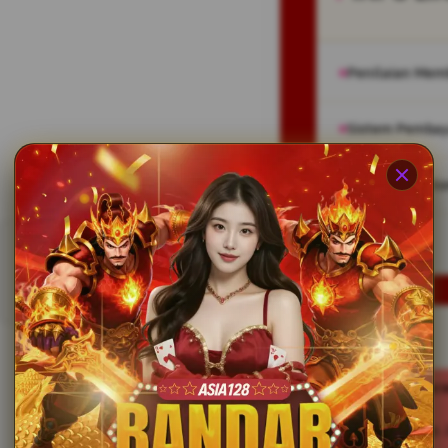
Penilaian Mem
Sistem Pemba
Layanan Custo
Platform
+4 lebih
banyak
BONUS NEW 
Min Depo Rp.