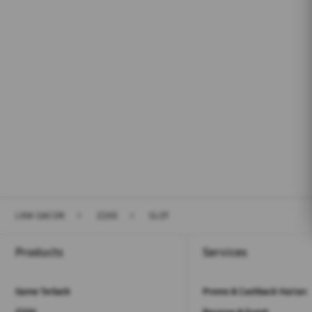
Layer Popup Close
LINK GACOR
>
Z200
>
SLOT
Footer Navigation
Products
Services
Game Terbaik
Promo & Cashback Harian